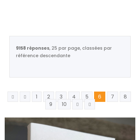
9158 réponses
, 25 par page, classées par
référence descendante
1
2
3
4
5
6
7
8
9
10