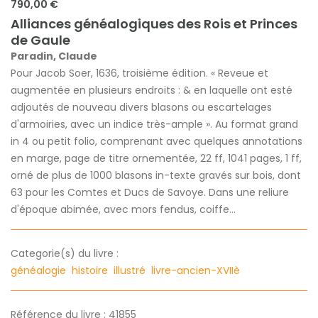
790,00 €
Alliances généalogiques des Rois et Princes
de Gaule
Paradin, Claude
Pour Jacob Soer, 1636, troisième édition. « Reveue et
augmentée en plusieurs endroits : & en laquelle ont esté
adjoutés de nouveau divers blasons ou escartelages
d'armoiries, avec un indice très-ample ». Au format grand
in 4 ou petit folio, comprenant avec quelques annotations
en marge, page de titre ornementée, 22 ff, 1041 pages, 1 ff,
orné de plus de 1000 blasons in-texte gravés sur bois, dont
63 pour les Comtes et Ducs de Savoye. Dans une reliure
d'époque abimée, avec mors fendus, coiffe...
Categorie(s) du livre :
généalogie
histoire
illustré
livre-ancien-XVIIè
Référence du livre : 41855