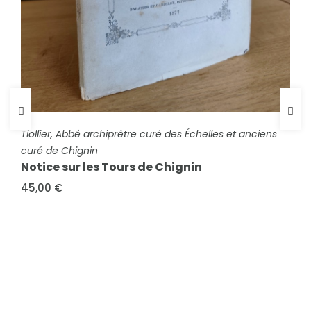
FICHE COMPLÈTE
FICHE COMPLÈTE
Tiollier, Abbé archiprêtre curé des Échelles et anciens
Carle, Dr
Par les vallées et les cols. Notes d'un
curé de Chignin
Notice sur les Tours de Chignin
automobiliste. De Grenoble à Turin, Oisans,
briançonnais,...
45,00 €
18,00 €