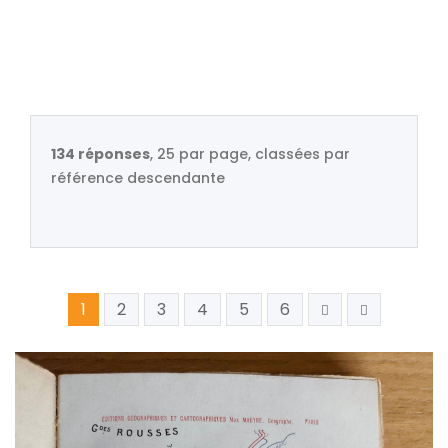
134 réponses
, 25 par page, classées par
référence descendante
1
2
3
4
5
6