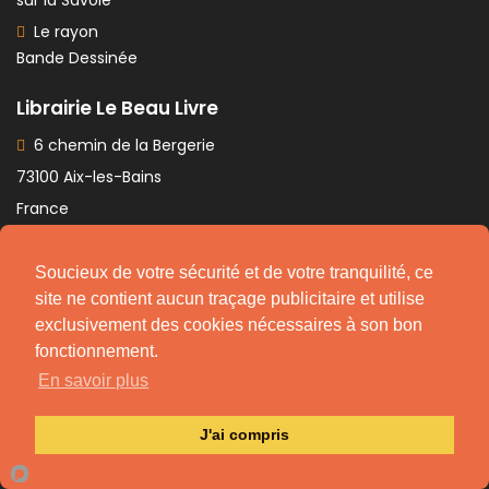
sur la Savoie
Le rayon
Bande Dessinée
Librairie Le Beau Livre
6 chemin de la Bergerie
73100 Aix-les-Bains
France
Nous contacter
Flux RSS
Soucieux de votre sécurité et de votre tranquilité, ce
site ne contient aucun traçage publicitaire et utilise
Facebook
exclusivement des cookies nécessaires à son bon
Instagram
fonctionnement.
En savoir plus
© 2006-2025
Librairie Le Beau Livre
J'ai compris