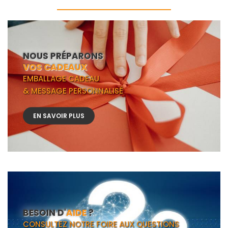
NOUS PRÉPARONS
VOS CADEAUX
EMBALLAGE CADEAU
& MESSAGE PERSONNALISÉ
EN SAVOIR PLUS
BESOIN D'
AIDE
?
CONSULTEZ NOTRE FOIRE AUX QUESTIONS