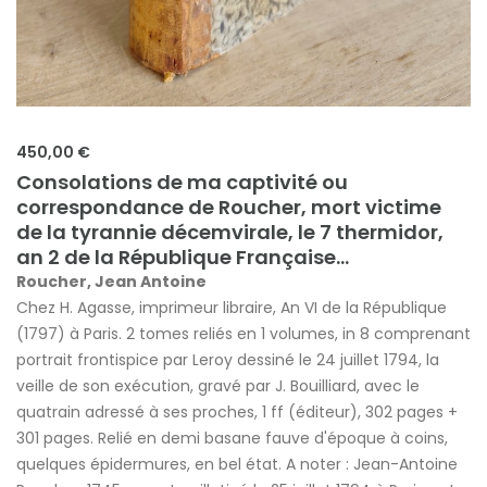
450,00 €
Consolations de ma captivité ou
correspondance de Roucher, mort victime
de la tyrannie décemvirale, le 7 thermidor,
an 2 de la République Française...
Roucher, Jean Antoine
Chez H. Agasse, imprimeur libraire, An VI de la République
(1797) à Paris. 2 tomes reliés en 1 volumes, in 8 comprenant
portrait frontispice par Leroy dessiné le 24 juillet 1794, la
veille de son exécution, gravé par J. Bouilliard, avec le
quatrain adressé à ses proches, 1 ff (éditeur), 302 pages +
301 pages. Relié en demi basane fauve d'époque à coins,
quelques épidermures, en bel état. A noter : Jean-Antoine