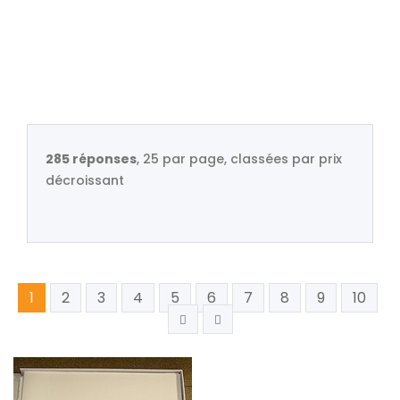
285 réponses
, 25 par page, classées par prix
décroissant
1
2
3
4
5
6
7
8
9
10