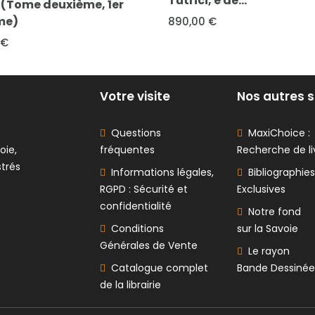
i, e de...
de...
0 €
En promotion
55,00 €
35,00 €
Votre visite
Nos autres s
Questions
MaxiChoice :
oie,
fréquentes
Recherche de li
strés
Informations légales,
Bibliographies
RGPD : Sécurité et
Exclusives
confidentialité
Notre fond
Conditions
sur la Savoie
Générales de Vente
Le rayon
Catalogue complet
Bande Dessinée
de la librairie