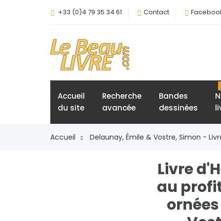
+33 (0)4 79 35 34 61
Contact
Faceboo
Accueil
Recherche
Bandes
N
du site
avancée
dessinées
l
Accueil
Delaunay, Émile & Vostre, Simon - Livre
Livre d'
au profi
ornées 