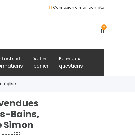
Connexion à mon compte
0
tacts et
Votre
Foire aux
ormations
panier
questions
 église...
, vendues
es-Bains,
de Simon