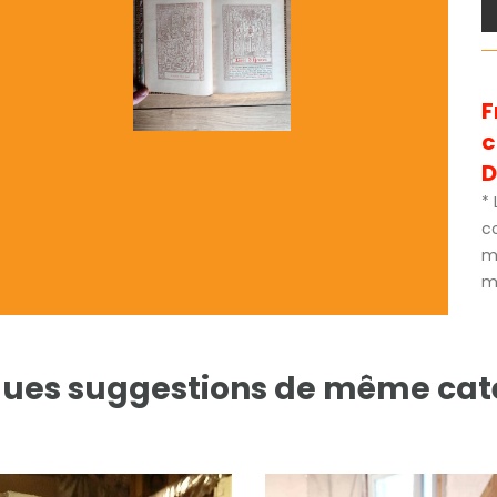
F
D
* 
c
m
mé
ues suggestions de même cat