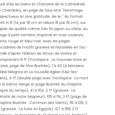
uré d'Aix les bains et Chanoine de la Cathédrale
e Chambéry, en page de faux titre "Hommage
spectueux et vive gratitude, Aix le.." Au format
tit in 8 (14 par 18 cm et reliure 15 par 19 cm), sur
pier de qualité crème très fin japon ou chine, au
rage à petit nombre, imprimé en trois couleurs,
stre, rouge et bleu-noir, avec les pages
ncadrées de motifs gravées et historiées en fac-
milé d’après l'édition de Simon de Vostre et
omprenant 8 ff (frontispice : Le mauvais riche et
zare, page de titre illustrée), 1 à 40 (A Monsieur
abbé Meignoz et La nouvelle église d'Aix-les-
ins), 4 ff (double page avec frontispice : La mort
 la Sainte Vierge et page illustrée du chapitre
opre du temps), 41 à 104, 2 ff (gravure : La
tivité de notre Seigneur), 105 à 114, 2 ff (page de
apitre illustrée : Commun des Saints), 115 à 126, 2
 (gravure : La fuite en Égypte), 127 à 168, 2 ff