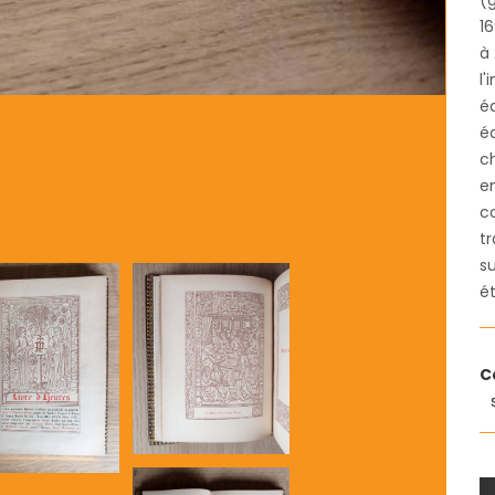
(g
16
à 
l'
éd
éd
ch
e
co
t
su
ét
C