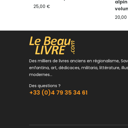
Tutric
alpin (Tome deuxième, 1er
volume)
890,0
20,00 €
Des milliers de livres anciens en régionalisme, Sav
enfantina, art, dédicaces, militaria, littérature, illu
modernes...
Des questions ?
+33 (0)4 79 35 34 61