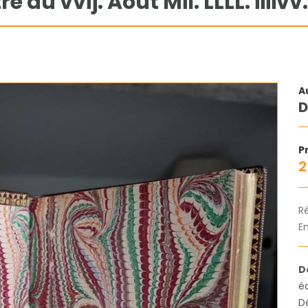
e du vvij. Août Mil. LLLL. iiiivv.
A
D
Pr
2
R
En
D
éd
D