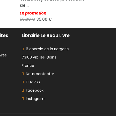
Savoie (Mo
Tome LXXXV - 1973 -...
en Savoie
15,00 €
8,00 €
ites
Librairie Le Beau Livre
6 chemin de la Bergerie
vres
73100 Aix-les-Bains
France
Nous contacter
Flux RSS
Facebook
Instagram