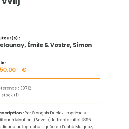
 vviij
uteur(s) :
elaunay, Émile & Vostre, Simon
ix :
50.00
€
éférence :
39712
 stock (1)
escription :
Par François Ducloz, imprimeur
iteur à Moutiers (Savoie) le trente juillet 1896.
édicace autographe signée de l'abbé Meignoz,