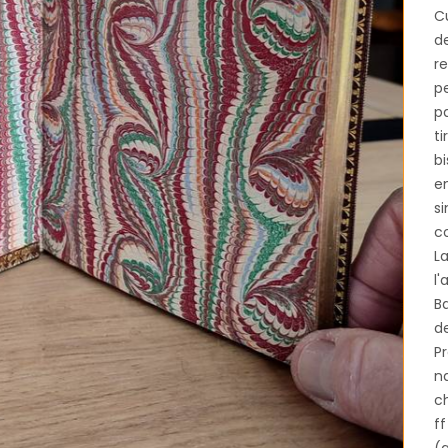
C
d
re
pe
pa
ti
bi
e
si
c
La
l'
Ba
de
Pr
na
ch
ff