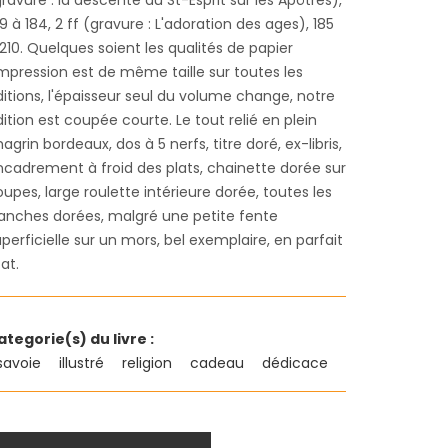
ravure : la descente du St-Esprit sur les Apôtres),
9 à 184, 2 ff (gravure : L'adoration des ages), 185
210. Quelques soient les qualités de papier
impression est de même taille sur toutes les
itions, l'épaisseur seul du volume change, notre
ition est coupée courte. Le tout relié en plein
agrin bordeaux, dos à 5 nerfs, titre doré, ex-libris,
ncadrement à froid des plats, chainette dorée sur
upes, large roulette intérieure dorée, toutes les
ranches dorées, malgré une petite fente
perficielle sur un mors, bel exemplaire, en parfait
at.
ategorie(s) du livre :
savoie
illustré
religion
cadeau
dédicace