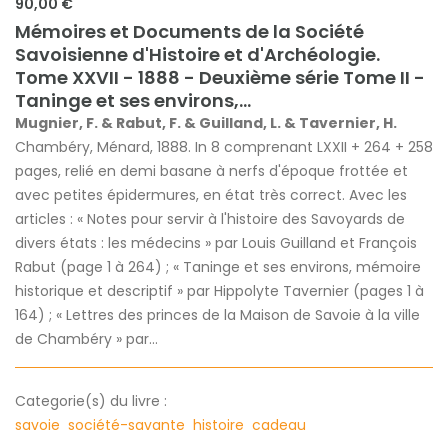
90,00 €
Mémoires et Documents de la Société
Savoisienne d'Histoire et d'Archéologie.
Tome XXVII - 1888 - Deuxième série Tome II -
Taninge et ses environs,...
Mugnier, F. & Rabut, F. & Guilland, L. & Tavernier, H.
Chambéry, Ménard, 1888. In 8 comprenant LXXII + 264 + 258
pages, relié en demi basane à nerfs d'époque frottée et
avec petites épidermures, en état très correct. Avec les
articles : « Notes pour servir à l'histoire des Savoyards de
divers états : les médecins » par Louis Guilland et François
Rabut (page 1 à 264) ; « Taninge et ses environs, mémoire
historique et descriptif » par Hippolyte Tavernier (pages 1 à
164) ; « Lettres des princes de la Maison de Savoie à la ville
de Chambéry » par...
Categorie(s) du livre :
savoie
société-savante
histoire
cadeau