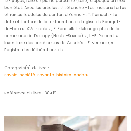
127 pages, relié en pleine percaline (toile) d'époque en très
bon état. Avec les articles : J. Létanche « Les maisons fortes
et ruines féodales du canton d'Yenne » ; T. Reinach « La
date et l'auteur de la restauration de l'église du Bourget-
du-Lac au XVe siècle » ; F. Fenouillet « Monographie de la
commune de Desingy (Haute-Savoie) » ; L.-E. Piccard, «
Inventaire des parchemins de Coudrée ; F. Vermale, «
Registre des délibérations du...
Categorie(s) du livre :
savoie
société-savante
histoire
cadeau
Référence du livre : 38419