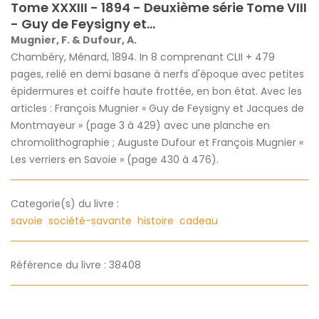
Tome XXXIII - 1894 - Deuxième série Tome VIII
- Guy de Feysigny et...
Mugnier, F. & Dufour, A.
Chambéry, Ménard, 1894. In 8 comprenant CLII + 479
pages, relié en demi basane à nerfs d'époque avec petites
épidermures et coiffe haute frottée, en bon état. Avec les
articles : François Mugnier « Guy de Feysigny et Jacques de
Montmayeur » (page 3 à 429) avec une planche en
chromolithographie ; Auguste Dufour et François Mugnier «
Les verriers en Savoie » (page 430 à 476).
Categorie(s) du livre :
savoie
société-savante
histoire
cadeau
Référence du livre : 38408