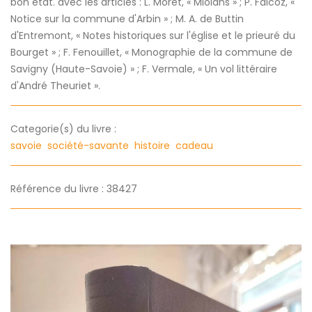
bon état. avec les articles : L. Moret, « Miolans » ; P. Falcoz, «
Notice sur la commune d'Arbin » ; M. A. de Buttin
d'Entremont, « Notes historiques sur l'église et le prieuré du
Bourget » ; F. Fenouillet, « Monographie de la commune de
Savigny (Haute-Savoie) » ; F. Vermale, « Un vol littéraire
d'André Theuriet ».
Categorie(s) du livre :
savoie
société-savante
histoire
cadeau
Référence du livre : 38427