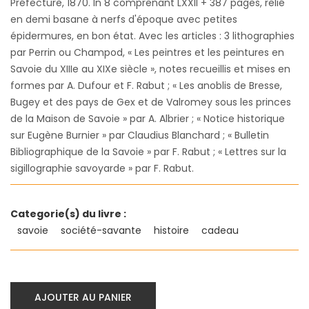
Préfecture, 1870. In 8 comprenant LXXII + 387 pages, relié
en demi basane à nerfs d'époque avec petites
épidermures, en bon état. Avec les articles : 3 lithographies
par Perrin ou Champod, « Les peintres et les peintures en
Savoie du XIIIe au XIXe siècle », notes recueillis et mises en
formes par A. Dufour et F. Rabut ; « Les anoblis de Bresse,
Bugey et des pays de Gex et de Valromey sous les princes
de la Maison de Savoie » par A. Albrier ; « Notice historique
sur Eugène Burnier » par Claudius Blanchard ; « Bulletin
Bibliographique de la Savoie » par F. Rabut ; « Lettres sur la
sigillographie savoyarde » par F. Rabut.
Categorie(s) du livre :
savoie
société-savante
histoire
cadeau
AJOUTER AU PANIER