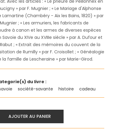
at. Avec les articles : « Le prieuré de Peillonnex en
ucigny » par F. Mugnier ; « Le Mariage d'Alphonse
e Lamartine (Chambéry - Aix les Bains, 1820) » par
 Mugnier ; « Les armuriers, les fabricants de
oudre à canon et les armes de diverses espèces
 Savoie du XIVe au XVIIIe siècle » par A. Dufour et
 Rabut ; « Extrait des mémoires du couvent de la
sitation de Rumilly » par F. Croisollet ; « Généalogie
 la famille de Lescheraine » par Marie-Girod.
ategorie(s) du livre :
savoie
société-savante
histoire
cadeau
AJOUTER AU PANIER