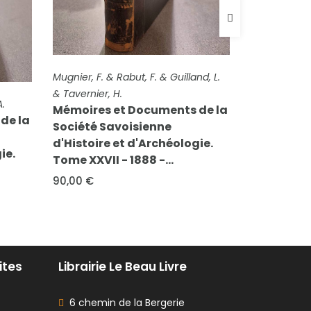
lland, L.
FICHE CO
FICHE COMPLÈTE
Rabut, Fra
Rabut, F. & Dufour, A. & Buttet, Marc
s de la
Rabut, L.
de & Hollande, Dr. & Guilland, L. &...
Joseph,...
Mémoires et Documents de la
logie.
Mémoire
Société Savoisienne
Société
d'Histoire et d'Archéologie.
d'Histo
Tome XIX - 1881
Tome 2 (
45,00 €
45,00 €
ites
Librairie Le Beau Livre
6 chemin de la Bergerie