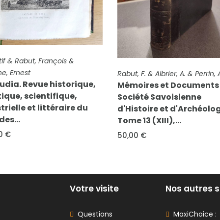
FICHE COMPLÈTE
Mugnier, F. & Rabut, F. & Gui
& Tavernier, H.
HE COMPLÈTE
t, F. & Albrier, A. & Perrin, A.
Mémoires et Document
moires et Documents de la
Société Savoisienne
ciété Savoisienne
d'Histoire et d'Archéo
Histoire et d'Archéologie.
Tome XXVII - 1888 -...
e 13 (XIII),...
90,00 €
,00 €
Votre visite
Nos autres s
Questions
MaxiChoice :