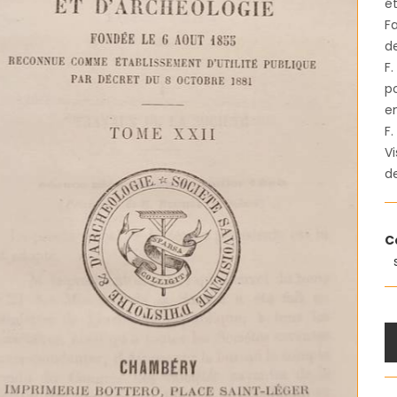
ét
Fa
d
F.
p
en
F.
Vi
de
C