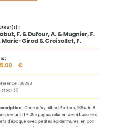
uteur(s) :
abut, F. & Dufour, A. & Mugnier, F.
 Marie-Girod & Croisollet, F.
ix :
5.00
€
éférence :
38398
 stock (1)
escription :
Chambéry, Albert Bottero, 1884. In 8
omprenant LI + 395 pages, relié en demi basane à
erfs d'époque avec petites épidermures, en bon