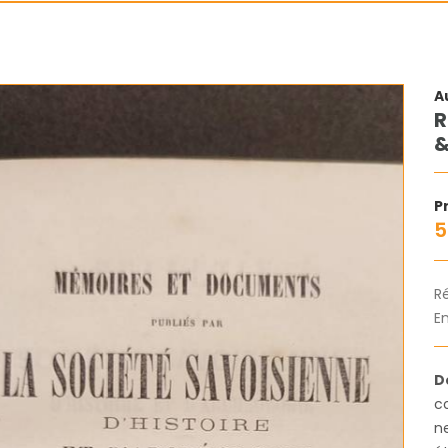
A
R
&
Pr
5
R
En
D
c
n