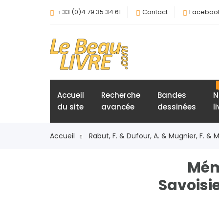
+33 (0)4 79 35 34 61
Contact
Faceboo
Accueil
Recherche
Bandes
N
du site
avancée
dessinées
l
Accueil
Rabut, F. & Dufour, A. & Mugnier, F. & 
Mém
Savoisie