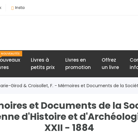
k
Insta
NOUVEAUTÉS
ouveaux
Livres à
Livres en
Offrez
Con
ivres
petits prix
promotion
un livre
inf
Marie-Girod & Croisollet, F. - Mémoires et Documents de la Société
oires et Documents de la Soc
nne d'Histoire et d'Archéolo
XXII - 1884