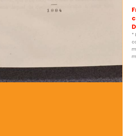
F
D
* 
c
m
mé