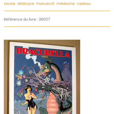
savoie
dédicace
manuscrit
médecine
cadeau
Référence du livre : 36007