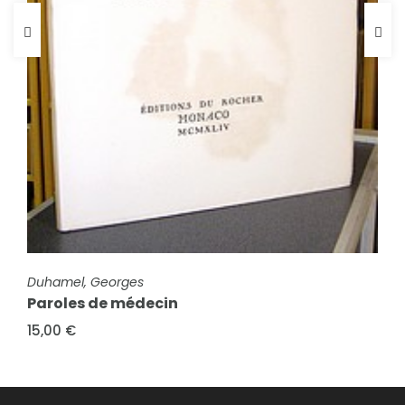
FICHE COMPLÈTE
FICHE COMPLÈTE
Duhamel, Georges
Duhamel, Georges
Paroles de médecin
Problèmes de l'heure
15,00 €
25,00 €