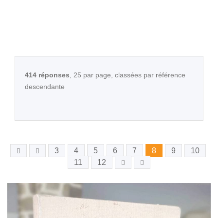
414 réponses
, 25 par page, classées par référence
descendante
3
4
5
6
7
8
9
10
11
12