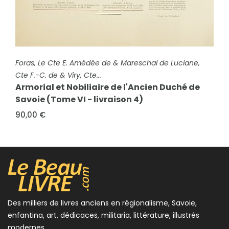
FICHE COMPLÈTE
Foras, Le Cte E. Amédée de & Mareschal de Luciane,
Cte F.-C. de
Armorial et Nobiliaire de l'Ancien Duché de
Savoie (Tome IV - Livraison 16)
FICHE COMPLÈTE
Foras, Le Cte E. Amédée de & Mareschal de Luciane,
90,00 €
Cte F.-C. de & Viry, Cte...
Armorial et Nobiliaire de l'Ancien Duché de
Savoie (Tome VI - livraison 4)
90,00 €
Des milliers de livres anciens en régionalisme, Savoie,
enfantina, art, dédicaces, militaria, littérature, illustrés
modernes...