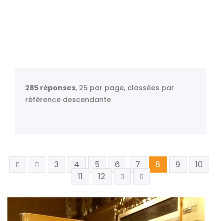
285 réponses
, 25 par page, classées par
référence descendante
3
4
5
6
7
8
9
10
11
12