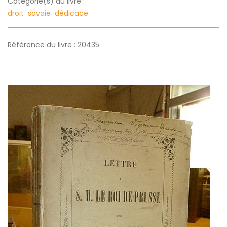
Categorie(s) du livre :
droit
savoie
dédicace
Référence du livre : 20435