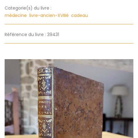
Categorie(s) du livre :
médecine
livre-ancien-XVIIIè
cadeau
Référence du livre : 39431