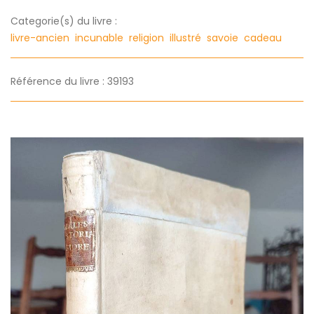
Categorie(s) du livre :
livre-ancien
incunable
religion
illustré
savoie
cadeau
Référence du livre : 39193