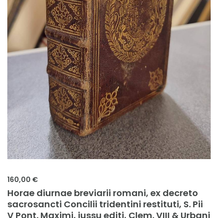
160,00 €
Horae diurnae breviarii romani, ex decreto
sacrosancti Concilii tridentini restituti, S. Pii
V Pont. Maximi, jussu editi, Clem. VIII & Urbani