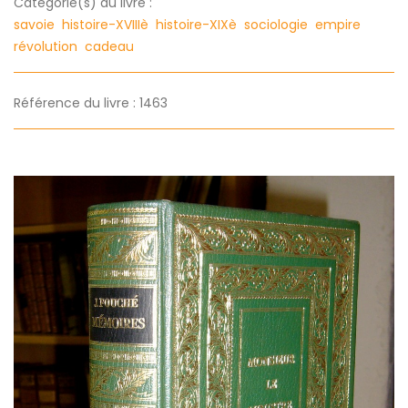
Categorie(s) du livre :
savoie
histoire-XVIIIè
histoire-XIXè
sociologie
empire
révolution
cadeau
Référence du livre : 1463