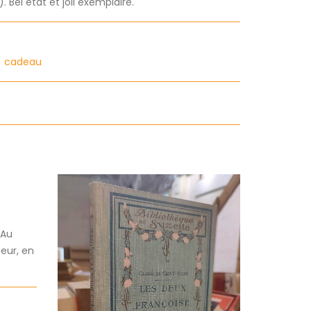
 Bel état et joli exemplaire.
e
cadeau
 Au
teur, en