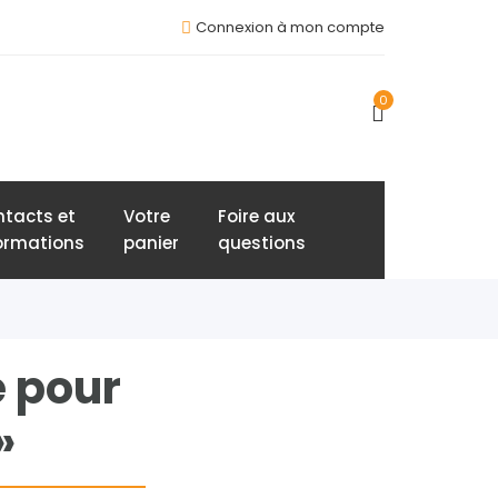
Connexion à mon compte
0
tacts et
Votre
Foire aux
ormations
panier
questions
e pour
»