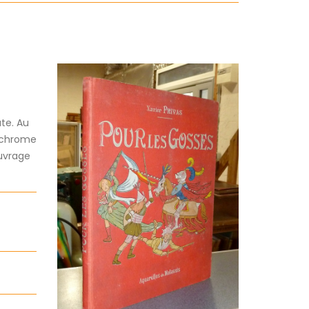
ate. Au
lychrome
ouvrage