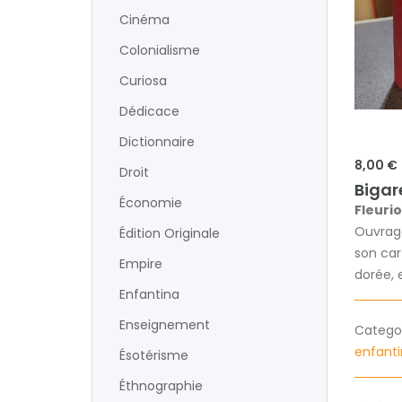
Cinéma
Colonialisme
Curiosa
Dédicace
Dictionnaire
8,00 €
Droit
Bigar
Économie
Fleurio
Ouvrage 
Édition Originale
son car
Empire
dorée, 
Enfantina
Enseignement
Categori
enfant
Ésotérisme
Éthnographie