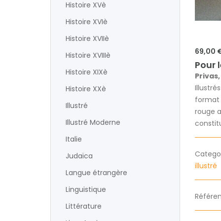
Histoire XVè
Histoire XVIè
Histoire XVIIè
69,00 
Histoire XVIIIè
Pour 
Histoire XIXè
Privas,
Illustré
Histoire XXè
format 
Illustré
rouge a
Illustré Moderne
constit
Italie
Categori
Judaïca
illustré
Langue étrangère
Linguistique
Référen
Littérature