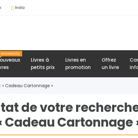
k
Insta
NOUVEAUTÉS
ouveaux
Livres à
Livres en
Offrez
Con
ivres
petits prix
promotion
un livre
inf
 : « Cadeau Cartonnage »
tat de votre recherch
« Cadeau Cartonnage 