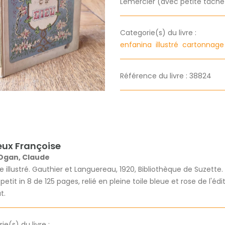
Lemercier (avec petite tâche).
Categorie(s) du livre :
enfanina
illustré
cartonnag
Référence du livre : 38824
eux Françoise
Ogan, Claude
 illustré. Gauthier et Languereau, 1920, Bibliothèque de Suzette.
etit in 8 de 125 pages, relié en pleine toile bleue et rose de l'édi
t.
e(s) du livre :