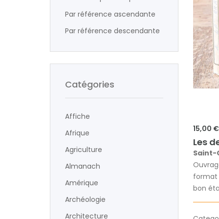
Par référence ascendante
Par référence descendante
Catégories
Affiche
15,00 €
Afrique
Les d
Agriculture
Saint-
Ouvrage
Almanach
format p
Amérique
bon éta
Archéologie
Architecture
Categori