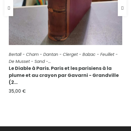
FICHE COMPLÈTE
Bertall - Cham - Dantan - Clerget - Balzac - Feuillet -
De Musset - Sand -...
Le Diable à Paris. Paris et les parisiens à la
plume et au crayon par Gavarni - Grandville
(2...
FICHE COMPLÈTE
Sue, Eugène
35,00 €
Jean Bart et Louis XIV. Drames maritimes du
XVIIe siècle
25,00 €