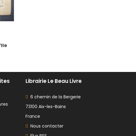
IIe
ites
Librairie Le Beau Livre
6 chemin de la Bergerie
vres
73100 Aix-les-Bains
France
Nous contacter
Flux RSS