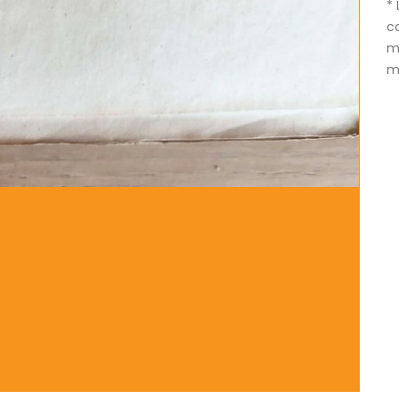
* 
c
m
mé