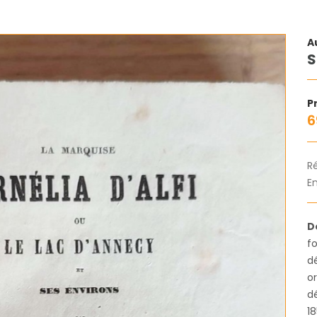
A
S
Pr
6
R
En
D
f
dé
or
dé
18