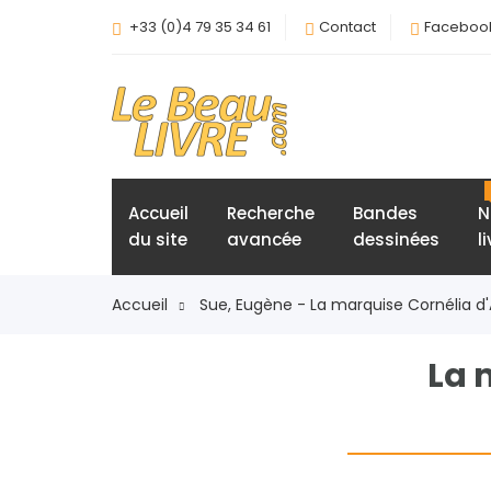
+33 (0)4 79 35 34 61
Contact
Faceboo
Accueil
Recherche
Bandes
N
du site
avancée
dessinées
l
Accueil
Sue, Eugène - La marquise Cornélia d'A
La 