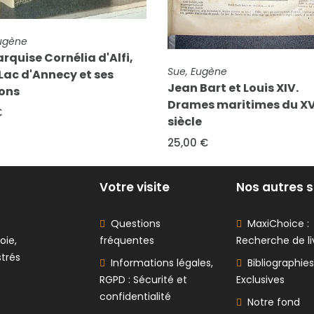
COMPLÈTE
Eugène
rquise Cornélia d'Alfi,
FICHE COMPLÈTE
Sue, Eugène
 Lac d'Annecy et ses
Jean Bart et Louis XIV.
rons
Drames maritimes du XV
€
siècle
25,00 €
Votre visite
Nos autres s
Questions
MaxiChoice :
oie,
fréquentes
Recherche de li
strés
Informations légales,
Bibliographies
RGPD : Sécurité et
Exclusives
confidentialité
Notre fond