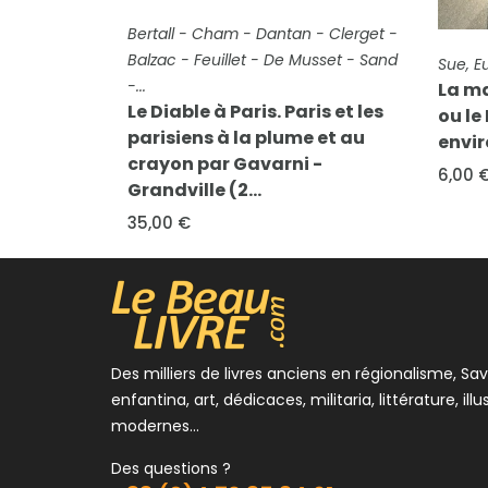
FICHE COMPLÈTE
Bertall - Cham - Dantan - Clerget -
FICHE 
Balzac - Feuillet - De Musset - Sand
Sue, 
-...
La ma
Le Diable à Paris. Paris et les
ou le
parisiens à la plume et au
envi
crayon par Gavarni -
6,00 
Grandville (2...
35,00 €
Des milliers de livres anciens en régionalisme, Sav
enfantina, art, dédicaces, militaria, littérature, illu
modernes...
Des questions ?