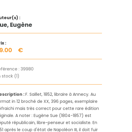
uteur(s) :
ue, Eugène
ix :
9.00
€
éférence :
39980
 stock (1)
escription :
F. Saillet, 1852, libraire à Annecy. Au
ormat in 12 broché de XX, 396 pages, exemplaire
fraichi mais très correct pour cette rare édition
iginale. A noter : Eugène Sue (1804-1857) est
puté républicain, libre-penseur et socialiste. En
51 après le coup d'état de Napoléon III, il doit fuir