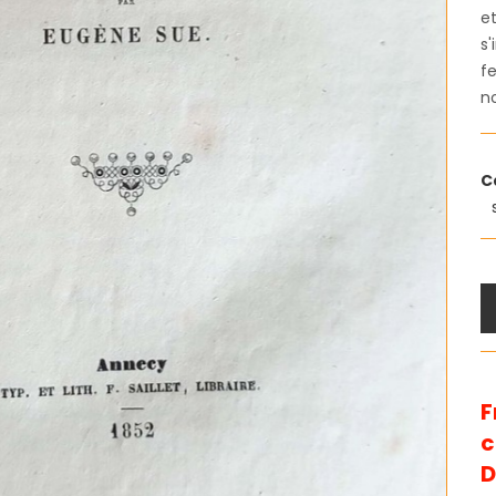
et
s'
fe
n
C
F
D