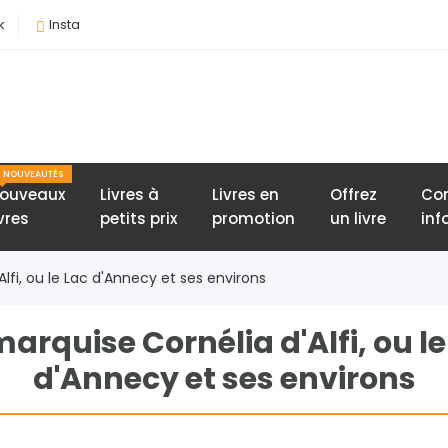
k
Insta
NOUVEAUTÉS
ouveaux
Livres à
Livres en
Offrez
Con
ivres
petits prix
promotion
un livre
inf
lfi, ou le Lac d'Annecy et ses environs
marquise Cornélia d'Alfi, ou le
d'Annecy et ses environs