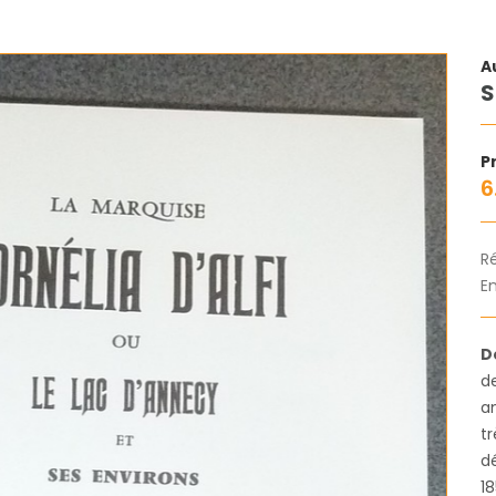
A
S
Pr
6
R
En
D
d
an
tr
dé
18