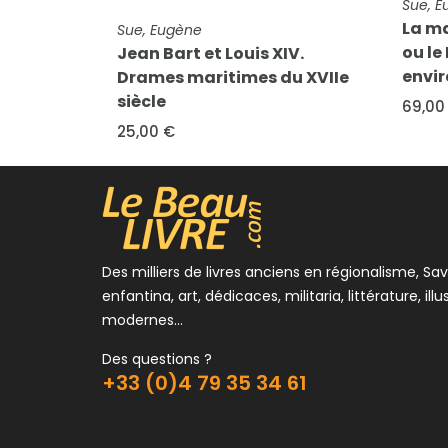
Sue, 
FICHE COMPLÈTE
La ma
Sue, Eugène
ou le
Jean Bart et Louis XIV.
envi
Drames maritimes du XVIIe
siècle
69,00
25,00 €
Des milliers de livres anciens en régionalisme, Sav
enfantina, art, dédicaces, militaria, littérature, illu
modernes...
Des questions ?
+33 (0)4 79 35 34 61