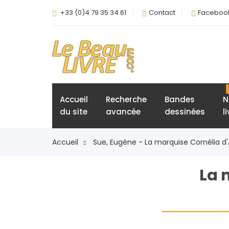
+33 (0)4 79 35 34 61
Contact
Faceboo
Accueil
Recherche
Bandes
N
du site
avancée
dessinées
l
Accueil
Sue, Eugène - La marquise Cornélia d'A
La 