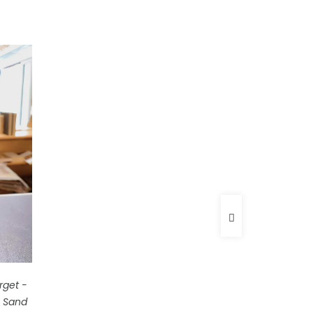
rget -
- Sand