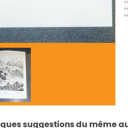
c
m
mé
ques suggestions du même a