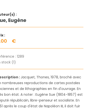
uteur(s) :
ue, Eugène
ix :
.00
€
éférence :
1289
 stock (1)
escription :
Jacquet, Thones, 1978, broché avec
e nombreuses reproductions de cartes postales
ciennes et de lithographies en fin d'ouvrage. En
ès bon état. A noter : Eugène Sue (1804-1857) est
puté républicain, libre-penseur et socialiste. En
51 après le coup d'état de Napoléon III, il doit fuir