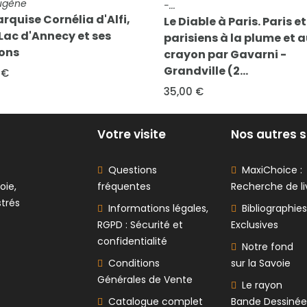
Eugène
-...
rquise Cornélia d'Alfi,
Le Diable à Paris. Paris et
 Lac d'Annecy et ses
parisiens à la plume et 
rons
crayon par Gavarni -
Grandville (2...
 €
35,00 €
Votre visite
Nos autres s
Questions
MaxiChoice :
oie,
fréquentes
Recherche de li
strés
Informations légales,
Bibliographies
RGPD : Sécurité et
Exclusives
confidentialité
Notre fond
Conditions
sur la Savoie
Générales de Vente
Le rayon
Catalogue complet
Bande Dessinée