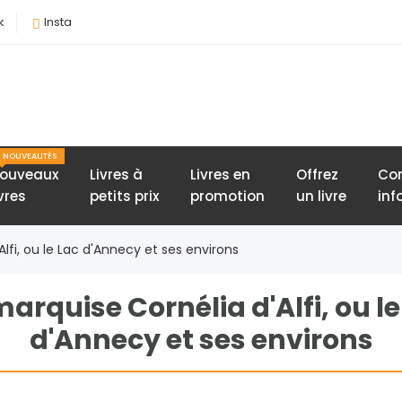
k
Insta
NOUVEAUTÉS
ouveaux
Livres à
Livres en
Offrez
Con
ivres
petits prix
promotion
un livre
inf
lfi, ou le Lac d'Annecy et ses environs
marquise Cornélia d'Alfi, ou le
d'Annecy et ses environs