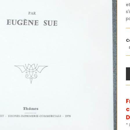
et
s'
p
C
F
D
* 