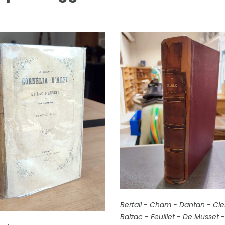
FICHE COMPLÈTE
Bertall - Cham - Dantan - Cle
Balzac - Feuillet - De Musset 
COMPLÈTE