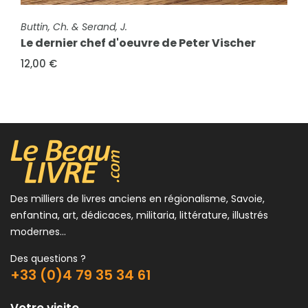
FICHE COMPLÈTE
Buttin, Ch. & Serand, J.
FICHE COMPLÈTE
Le dernier chef d'oeuvre de Peter Vischer
Buttin, Louis
Histoire de Rumilly, capitale de l'albanais
12,00 €
10,00 €
Des milliers de livres anciens en régionalisme, Savoie,
enfantina, art, dédicaces, militaria, littérature, illustrés
modernes...
Des questions ?
+33 (0)4 79 35 34 61