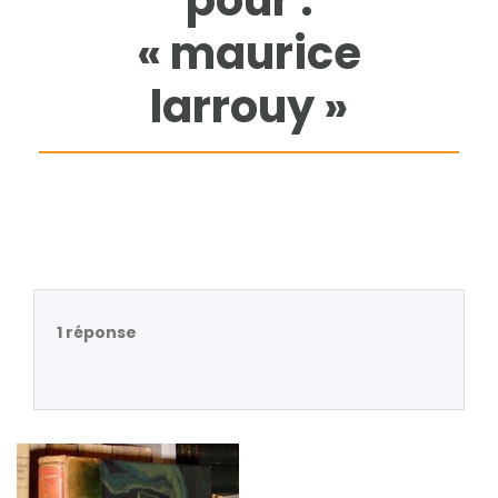
pour :
« maurice
larrouy »
1 réponse