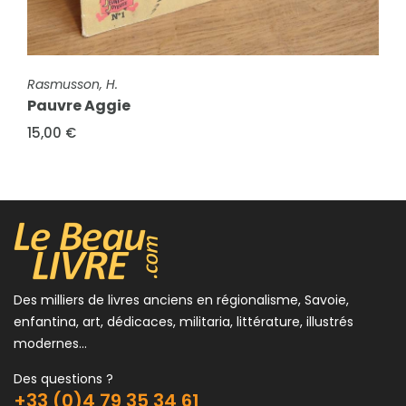
FICHE COMPLÈTE
Rasmusson, H.
FICHE COMPLÈTE
Rasmusson, H.
Pauvre Aggie
Aggie et le bandit
15,00 €
15,00 €
Des milliers de livres anciens en régionalisme, Savoie,
enfantina, art, dédicaces, militaria, littérature, illustrés
modernes...
Des questions ?
+33 (0)4 79 35 34 61