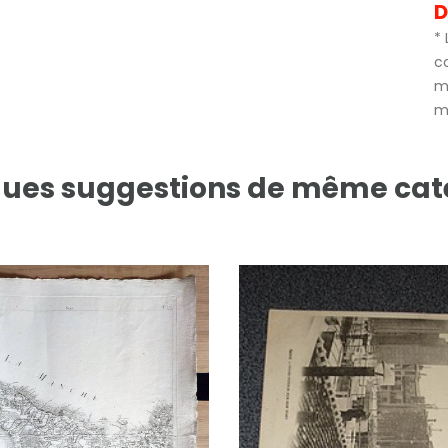
D
* 
c
m
mé
ues suggestions de même cat