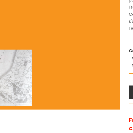
po
F
C
s'
l'
C
F