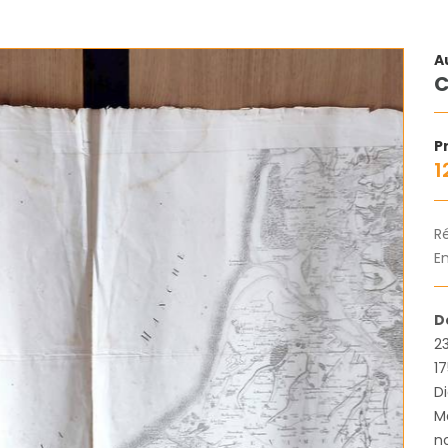
A
C
Pr
1
R
En
D
2
17
D
M
no