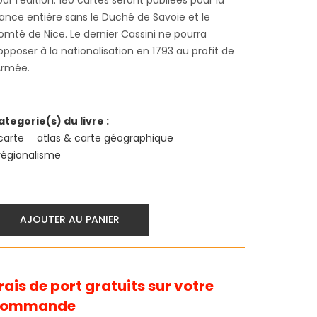
ur l'édition. 180 cartes seront publiées pour la
rance entière sans le Duché de Savoie et le
omté de Nice. Le dernier Cassini ne pourra
opposer à la nationalisation en 1793 au profit de
Armée.
ategorie(s) du livre :
carte
atlas & carte géographique
régionalisme
AJOUTER AU PANIER
rais de port gratuits sur votre
commande