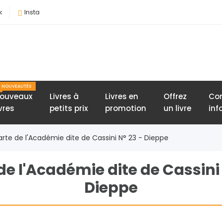
k
Insta
NOUVEAUTÉS
ouveaux
Livres à
Livres en
Offrez
Con
ivres
petits prix
promotion
un livre
inf
arte de l'Académie dite de Cassini N° 23 - Dieppe
de l'Académie dite de Cassini 
Dieppe