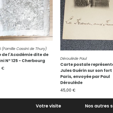
FICHE COMPLÈTE
Blaeu - Borgonio
Bonneville - Theatrum
Sabaudiae
260,00 €
E COMPLÈTE
ulède Paul
te postale représentant
s Guérin sur son fort à
s, envoyée par Paul
oulède
0 €
Votre visite
Nos autres s