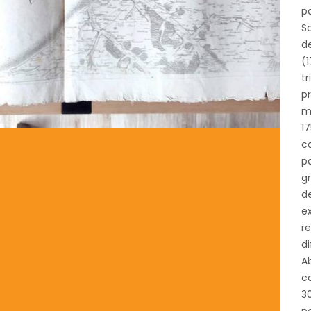
pa
S
d
(1
tr
pr
m
1
co
pa
gr
d
ex
r
di
A
co
30