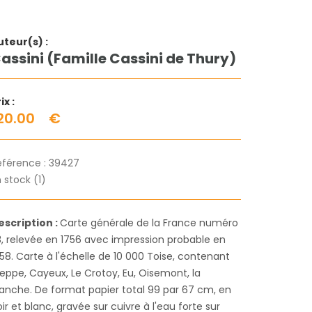
uteur(s) :
assini (Famille Cassini de Thury)
ix :
20.00
€
éférence :
39427
 stock (1)
escription :
Carte générale de la France numéro
3, relevée en 1756 avec impression probable en
58. Carte à l'échelle de 10 000 Toise, contenant
ieppe, Cayeux, Le Crotoy, Eu, Oisemont, la
anche. De format papier total 99 par 67 cm, en
ir et blanc, gravée sur cuivre à l'eau forte sur