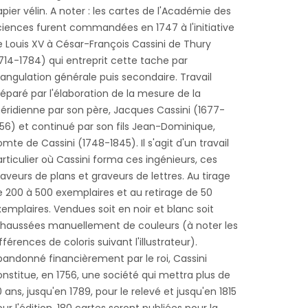
pier vélin. A noter : les cartes de l'Académie des
ciences furent commandées en 1747 à l'initiative
e Louis XV à César-François Cassini de Thury
714-1784) qui entreprit cette tache par
iangulation générale puis secondaire. Travail
éparé par l'élaboration de la mesure de la
éridienne par son père, Jacques Cassini (1677-
756) et continué par son fils Jean-Dominique,
mte de Cassini (1748-1845). Il s'agit d'un travail
rticulier où Cassini forma ces ingénieurs, ces
aveurs de plans et graveurs de lettres. Au tirage
e 200 à 500 exemplaires et au retirage de 50
emplaires. Vendues soit en noir et blanc soit
ehaussées manuellement de couleurs (à noter les
fférences de coloris suivant l'illustrateur).
bandonné financièrement par le roi, Cassini
nstitue, en 1756, une société qui mettra plus de
 ans, jusqu'en 1789, pour le relevé et jusqu'en 1815