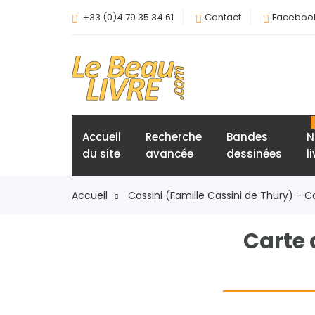
+33 (0)4 79 35 34 61
Contact
Faceboo
Accueil
Recherche
Bandes
N
du site
avancée
dessinées
l
Accueil
Cassini (Famille Cassini de Thury) - C
Carte 