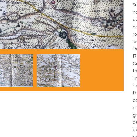
S
no
av
bo
r
le
l
17
Ca
t
Tr
m
1
co
pa
gr
d
ex