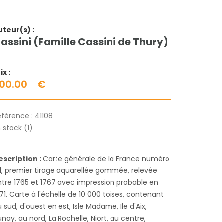
uteur(s) :
assini (Famille Cassini de Thury)
ix :
00.00
€
éférence :
41108
 stock (1)
escription :
Carte générale de la France numéro
01, premier tirage aquarellée gommée, relevée
ntre 1765 et 1767 avec impression probable en
71. Carte à l'échelle de 10 000 toises, contenant
 sud, d'ouest en est, Isle Madame, Ile d'Aix,
nay, au nord, La Rochelle, Niort, au centre,