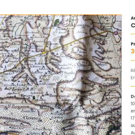
A
C
Pr
3
R
En
D
1
e
17
au
Au