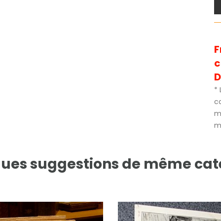
F
D
* 
c
m
mé
ues suggestions de même cat