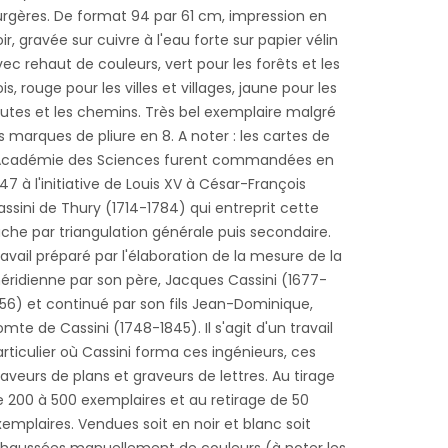
urgères. De format 94 par 61 cm, impression en
ir, gravée sur cuivre à l'eau forte sur papier vélin
ec rehaut de couleurs, vert pour les forêts et les
is, rouge pour les villes et villages, jaune pour les
outes et les chemins. Très bel exemplaire malgré
s marques de pliure en 8. A noter : les cartes de
'Académie des Sciences furent commandées en
47 à l'initiative de Louis XV à César-François
ssini de Thury (1714-1784) qui entreprit cette
ache par triangulation générale puis secondaire.
avail préparé par l'élaboration de la mesure de la
éridienne par son père, Jacques Cassini (1677-
756) et continué par son fils Jean-Dominique,
mte de Cassini (1748-1845). Il s'agit d'un travail
rticulier où Cassini forma ces ingénieurs, ces
aveurs de plans et graveurs de lettres. Au tirage
e 200 à 500 exemplaires et au retirage de 50
emplaires. Vendues soit en noir et blanc soit