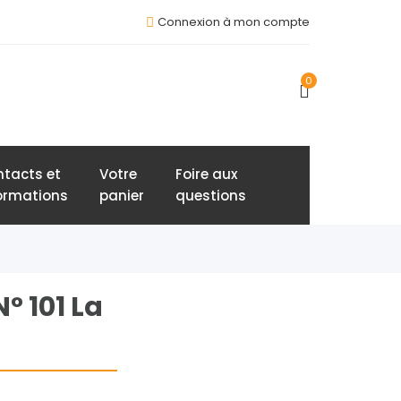
Connexion à mon compte
0
tacts et
Votre
Foire aux
ormations
panier
questions
° 101 La