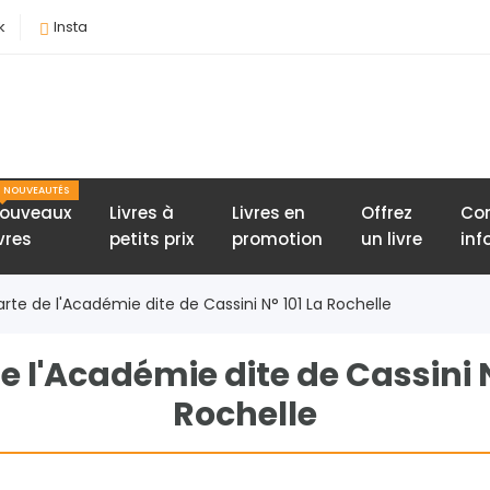
k
Insta
NOUVEAUTÉS
ouveaux
Livres à
Livres en
Offrez
Con
ivres
petits prix
promotion
un livre
inf
arte de l'Académie dite de Cassini N° 101 La Rochelle
e l'Académie dite de Cassini N
Rochelle