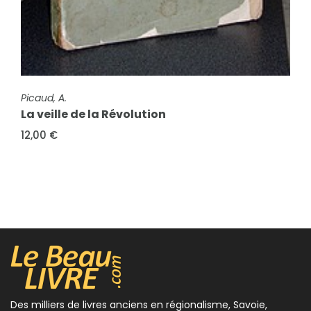
FICHE COMPLÈTE
Heures Royales, Saint Louis
120,00 €
FICHE COMPLÈTE
Picaud, A.
La veille de la Révolution
12,00 €
Des milliers de livres anciens en régionalisme, Savoie,