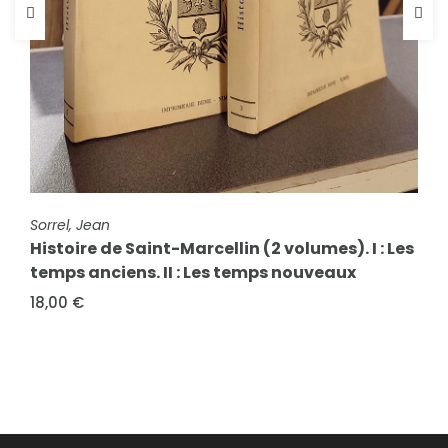
FICHE COMPLÈTE
Sorrel, Jean
FICHE COMPLÈTE
Secret, Bernard
Histoire de Saint-Marcellin (2 volumes). I : Les
Cent trente années d'Enseignement chrétien
temps anciens. II : Les temps nouveaux
à Saint-Pierre-d'Albigny (1817-1835-1841)
18,00 €
15,00 €