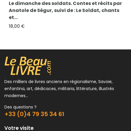
Le dimanche des soldats. Contes et récits par
Les vacances de Camille
Anatole de Ségur, suivi de : Le Soldat, chants
15,00 €
et...
18,00 €
Des milliers de livres anciens en régionalisme, Savoie,
enfantina, art, dédicaces, militaria, littérature, illustrés
modernes...
Des questions ?
+33 (0)4 79 35 34 61
Votre visite