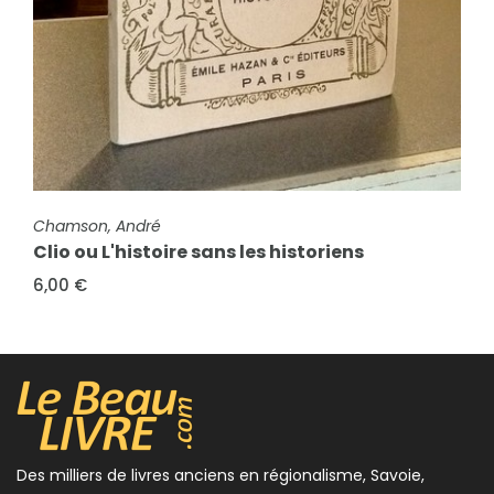
FICHE COMPLÈTE
Chamson, André
Clio ou L'histoire sans les historiens
6,00 €
Des milliers de livres anciens en régionalisme, Savoie,