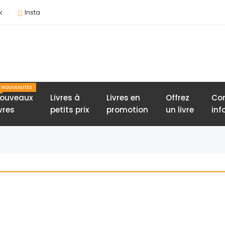
k
Insta
NOUVEAUTÉS
ouveaux
Livres à
Livres en
Offrez
Con
ivres
petits prix
promotion
un livre
inf