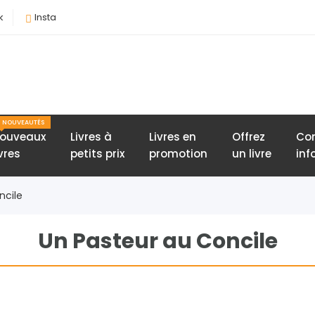
k
Insta
NOUVEAUTÉS
ouveaux
Livres à
Livres en
Offrez
Con
ivres
petits prix
promotion
un livre
inf
ncile
Un Pasteur au Concile