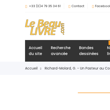
+33 (0)4 79 35 34 61
Contact
Faceboo
Accueil
Recherche
Bandes
N
du site
avancée
dessinées
l
Accueil
Richard-Molard, G. - Un Pasteur au Co