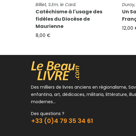
FICHE COMPLÈTE
Duroy, M.
age des
Un Saint très imitable, Saint
FICHE
Mich
 de
François de Sales
Les 
12,00 €
de l
6,00
Des milliers de livres anciens en régionalisme, Sav
enfantina, art, dédicaces, militaria, littérature, illu
modernes...
Des questions ?
+33 (0)4 79 35 34 61