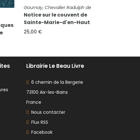
FICHE COMPLÈTE
Anonyme (Charvaz, Mgr André,
FICHE COMP
de
évêque de Pignerol)
Notes et 
e
Recherches historiques sur la
Joseph Ti
ut
véritable origine des Vaudois
Général 
et sur le caractère de leurs...
St-Franço
80,00 €
40,00 €
ites
Librairie Le Beau Livre
6 chemin de la Bergerie
vres
73100 Aix-les-Bains
France
Nous contacter
Flux RSS
Facebook