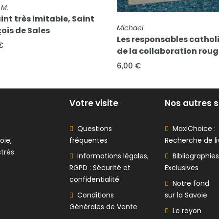
FICHE COMPLÈTE
Gournay, Chevalier Radulph 
Notice sur le couvent d
 COMPLÈTE
ael
Sainte-Marie-d'en-Ha
responsables catholiques
25,00 €
a collaboration rouge
 €
Votre visite
Nos autres s
Questions
MaxiChoice :
oie,
fréquentes
Recherche de li
strés
Informations légales,
Bibliographies
RGPD : Sécurité et
Exclusives
confidentialité
Notre fond
Conditions
sur la Savoie
Générales de Vente
Le rayon