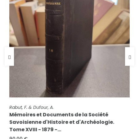
FICHE COMPLÈTE
Rabut, F. & Dufour, A.
FICHE COMPLÈTE
Mémoires et Documents de la Société
Foras, Le Cte E. Amédée de & Mareschal de Luciane,
Savoisienne d'Histoire et d'Archéologie.
Cte F.-C. de & Viry, Cte...
Tome XVIII - 1879 -...
Armorial et Nobiliaire de l'Ancien Duché de
Savoie (Tome V - livraison 1)
90,00 €