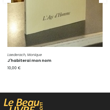
FICHE COMPLÈTE
FICHE COMPLÈTE
Laederach, Monique
Perpère, Guy
J'habiterai mon nom
Triptyque, suivi de Question ouverte
10,00 €
18,00 €