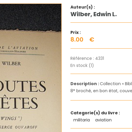
Auteur(s) :
Wilber, Edwin L.
Prix :
8.00
€
Référence :
4331
En stock (1)
Description :
Collection « Bib
8° broché, en bon état, couver
Categorie(s) du livre :
militaria
aviation