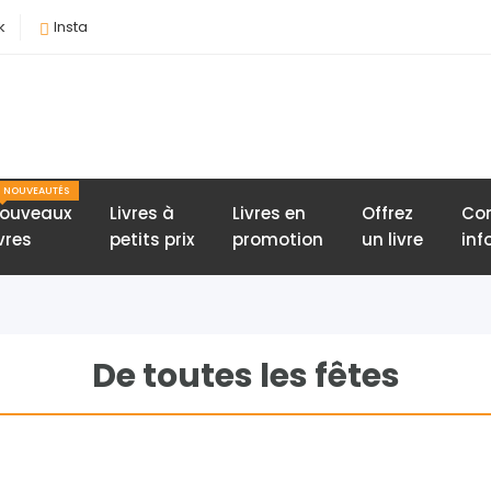
k
Insta
NOUVEAUTÉS
ouveaux
Livres à
Livres en
Offrez
Con
ivres
petits prix
promotion
un livre
inf
De toutes les fêtes