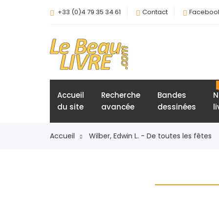
+33 (0)4 79 35 34 61
Contact
Faceboo
Accueil
Recherche
Bandes
N
du site
avancée
dessinées
l
Accueil
Wilber, Edwin L. - De toutes les fêtes