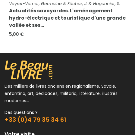
15,00 €
FICHE COMPLÈTE
Veyret-Verner, Germaine & Féchoz, J. & Hugonnier, S.
Actualités savoyardes. L'aménagement
hydro-électrique et touristique d'une grande
vallée et ses...
5,00 €
Des milliers de livres anciens en régionalisme, Savoie,
enfantina, art, dédicaces, militaria, littérature, illustrés
modernes...
Des questions ?
+33 (0)4 79 35 34 61
Votre visite