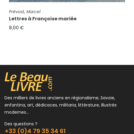
FICHE COMPLÈTE
Prévost, Marcel
Lettres à Françoise mariée
FICHE COMPLÈTE
Prévost, Marcel
8,00 €
Frédérique. Les Vierges fortes
8,00 €
Des milliers de livres anciens en régionalisme, Savoie,
enfantina, art, dédicaces, militaria, littérature, illustrés
modernes...
Des questions ?
+33 (0)4 79 35 34 61