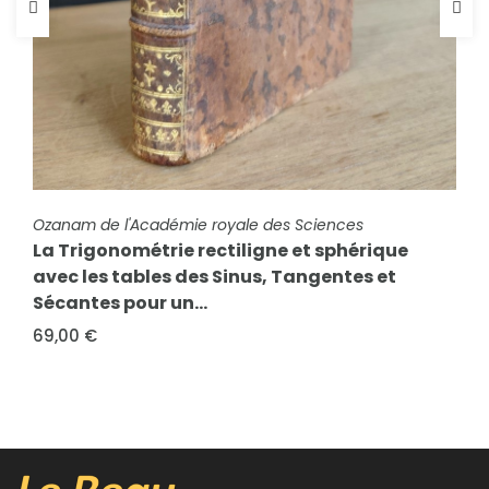
FICHE COMPLÈTE
Schuffenecker, Mme
FICHE COMPLÈTE
Ozanam de l'Académie royale des Sciences
Premières chansons. Petite méthode de
La Trigonométrie rectiligne et sphérique
chant sur des airs populaires à l’usage des
avec les tables des Sinus, Tangentes et
enfants de 6 à...
Sécantes pour un...
15,00 €
69,00 €