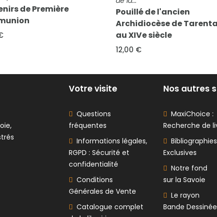
Kama Soutra. Le livre
lé de l'ancien
d'amour de l'orient. Règ
diocèse de Tarentaise
l'amour des Brahmanes
Ve siècle
5,00 €
€
Votre visite
Nos autres s
Questions
MaxiChoice :
oie,
fréquentes
Recherche de li
strés
Informations légales,
Bibliographies
RGPD : Sécurité et
Exclusives
confidentialité
Notre fond
Conditions
sur la Savoie
Générales de Vente
Le rayon
Catalogue complet
Bande Dessinée