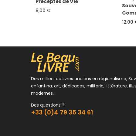
de la...
Souvenirs de Première
Pouil
Communion
Archi
au XI
12,00 €
12,00 
Des milliers de livres anciens en régionalisme, Sav
enfantina, art, dédicaces, militaria, littérature, illu
modernes...
Des questions ?
+33 (0)4 79 35 34 61