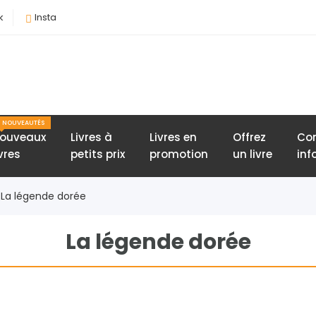
k
Insta
NOUVEAUTÉS
ouveaux
Livres à
Livres en
Offrez
Con
ivres
petits prix
promotion
un livre
inf
 La légende dorée
La légende dorée