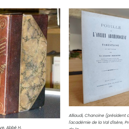
COMPLÈTE
di, Chanoine (président de
émie de la Val d'Isère, Prévôt
FICHE COMPLÈTE
Vatsyayana