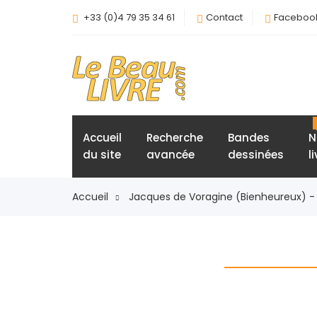
+33 (0)4 79 35 34 61
Contact
Faceboo
Accueil
Recherche
Bandes
N
du site
avancée
dessinées
l
Accueil
Jacques de Voragine (Bienheureux) -