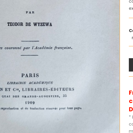
co
e
C
F
D
* 
c
m