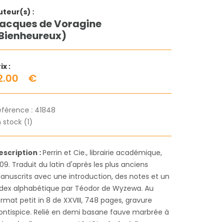
uteur(s) :
acques de Voragine
Bienheureux)
ix :
2.00
€
éférence :
41848
 stock (1)
escription :
Perrin et Cie., librairie académique,
09. Traduit du latin d'après les plus anciens
anuscrits avec une introduction, des notes et un
ndex alphabétique par Téodor de Wyzewa. Au
rmat petit in 8 de XXVIII, 748 pages, gravure
rontispice. Relié en demi basane fauve marbrée à