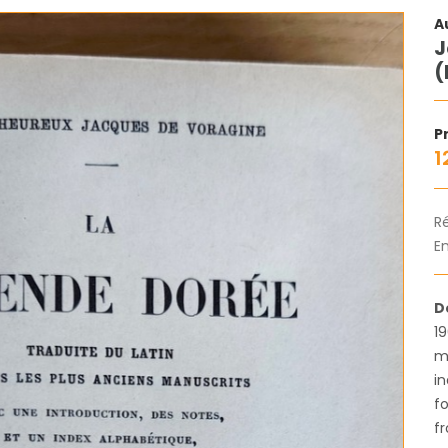
A
J
(
Pr
1
R
En
D
19
m
i
fo
f