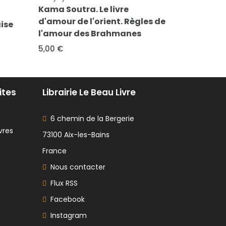
Les Barnabites au Collège
Les cohort
les de
Chappuisien
groupemen
Europe et 
8,00 €
origines à 
6,00 €
ites
Librairie Le Beau Livre
6 chemin de la Bergerie
vres
73100 Aix-les-Bains
France
Nous contacter
Flux RSS
Facebook
Instagram