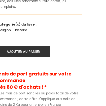
ins, dos lisse ornementé, tête dorée, joli
xemplaire.
ategorie(s) du livre :
religion
histoire
AJOUTER AU PANIER
rais de port gratuits sur votre
commande
ès 60 € d'achats ! *
Les frais de port sont liés au poids total de votre
ommande ; cette offre s'applique aux colis de
oins de 2 Kg pour un envoi en France