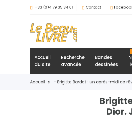
+33 (0)4 79 35 34 61
Contact
Faceboo
Accueil
Recherche
Bandes
N
du site
avancée
dessinées
l
Accueil
- Brigitte Bardot : un après-midi de rê
Brigitt
Dior.