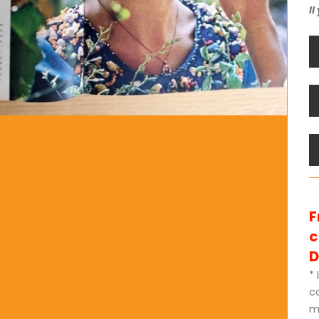
Il
F
D
* 
c
m