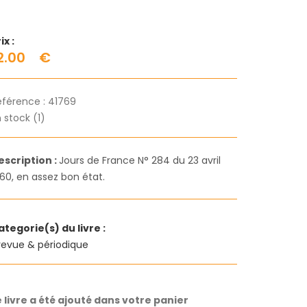
ix :
2.00
€
éférence :
41769
 stock (1)
escription :
Jours de France N° 284 du 23 avril
60, en assez bon état.
ategorie(s) du livre :
revue & périodique
e livre a été ajouté dans votre panier