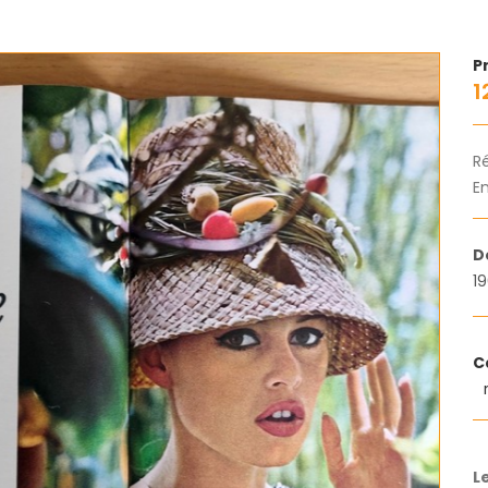
Pr
1
R
En
D
19
C
L