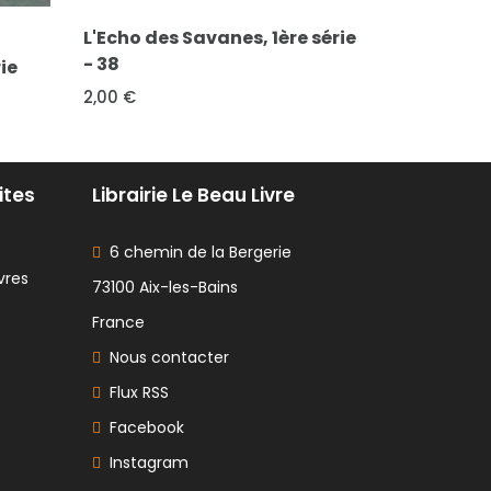
FICHE COMPL
FICHE COMPLÈTE
L'Echo des
série
Charlie Mensuel - 136
- 33
2,00 €
2,00 €
ites
Librairie Le Beau Livre
6 chemin de la Bergerie
vres
73100 Aix-les-Bains
France
Nous contacter
Flux RSS
Facebook
Instagram