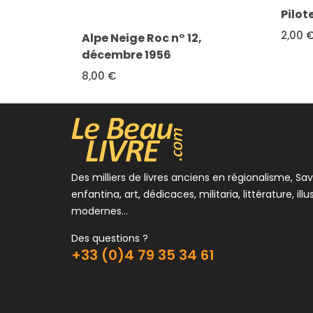
Pilote & Charlie - 16
FICHE 
2,00 €
,
Micke
N°72 
3,00 
Des milliers de livres anciens en régionalisme, Sav
enfantina, art, dédicaces, militaria, littérature, illu
modernes...
Des questions ?
+33 (0)4 79 35 34 61