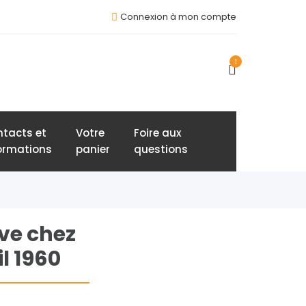
Connexion à mon compte
1
tacts et
Votre
Foire aux
ormations
panier
questions
êve chez
l 1960