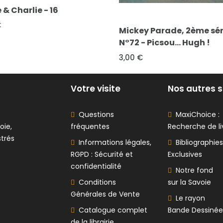
FICHE COMPLÈTE
L'Echo des Savanes, 1ère 
COMPLÈTE
- 38
y Parade, 2ème série
- Picsou... Hugh !
2,00 €
€
Votre visite
Nos autres s
Questions
MaxiChoice :
oie,
fréquentes
Recherche de li
strés
Informations légales,
Bibliographies
RGPD : Sécurité et
Exclusives
confidentialité
Notre fond
Conditions
sur la Savoie
Générales de Vente
Le rayon
Catalogue complet
Bande Dessinée
de la librairie