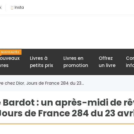
k
Insta
NOUVEAUTÉS
ouveaux
Livres à
Livres en
Offrez
Con
ivres
petits prix
promotion
un livre
inf
ve chez Dior. Jours de France 284 du 23...
e Bardot : un après-midi de r
 Jours de France 284 du 23 avri