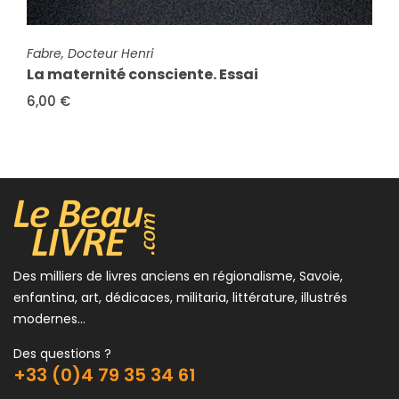
FICHE COMPLÈTE
FICHE COMPLÈTE
Fabre, Docteur Henri
Bagolini, Luigi
La maternité consciente. Essai
Justice et société
6,00 €
12,00 €
Des milliers de livres anciens en régionalisme, Savoie,
enfantina, art, dédicaces, militaria, littérature, illustrés
modernes...
Des questions ?
+33 (0)4 79 35 34 61