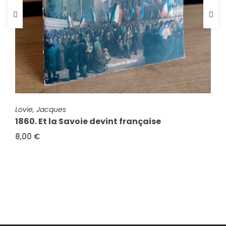
FICHE COMPLÈTE
Lovie, Jacques
1860. Et la Savoie devint française
FICHE COMPLÈTE
8,00 €
Lovie, Jacques
Saint François de Sales et nous
6,00 €