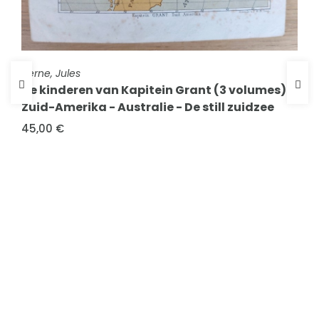
FICHE COMPLÈTE
Verne, Jules
De kinderen van Kapitein Grant (3 volumes)
Zuid-Amerika - Australie - De still zuidzee
45,00 €
FICHE COMPLÈTE
Verne, Jules
Le pays des fourrures