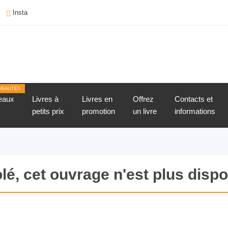
Insta
VEAUTÉS
eaux
Livres à
Livres en
Offrez
Contacts et
petits prix
promotion
un livre
informations
lé, cet ouvrage n'est plus dispo