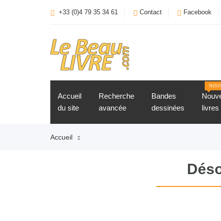
+33 (0)4 79 35 34 61
Contact
Facebook
NOU
Accueil
Recherche
Bandes
Nouv
du site
avancée
dessinées
livres
Accueil
Déso