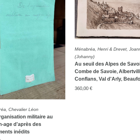
COMPLÈTE
éa, Henri & Drevet, Joanny
ny)
uil des Alpes de Savoie.
de Savoie, Albertville,
ns, Val d'Arly, Beaufort,...
 €
FICHE COMPLÈTE
Guichonnet & Morel & Vesco &
Ménabréa
Les nouvelles provinciales.
Visages de la Savoie