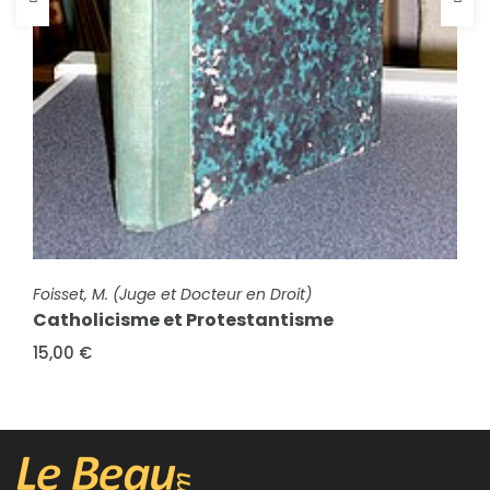
FICHE COMPLÈTE
Annuaire statistique de la Cour d'Appel de
FICHE COMPLÈTE
Foisset, M. (Juge et Docteur en Droit)
Grenoble et du Département de l'Isère pour
Catholicisme et Protestantisme
l'année...
15,00 €
15,00 €