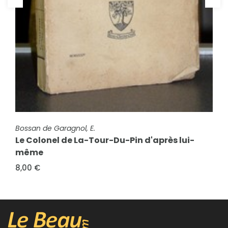
FICHE COMPLÈTE
Macdonogh, Giles
Brillat-Savarin, Juge des gourmandises.
FICHE COMPLÈTE
Biographie
Bossan de Garagnol, E.
Le Colonel de La-Tour-Du-Pin d'après lui-
5,00 €
même
8,00 €