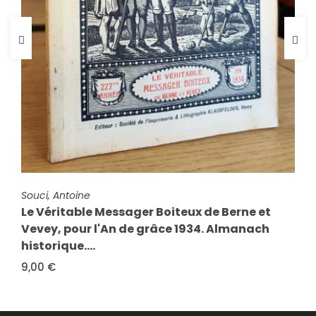
FICHE COMPLÈTE
FICHE COMPLÈTE
Souci, Antoine
Souci, Antoine
Le Véritable Messager Boiteux de Berne et
Le Véritable Messager Boiteux de Berne et
Vevey, pour l'An de grâce 1934. Almanach
Vevey, pour l'An de grâce 1925. Almanach
historique....
historique....
9,00 €
10,00 €