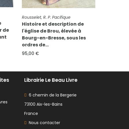
FICHE COMPLÈTE
Rouquette de Toulouse, Abbé G.
e
FICHE COMPL
Maillefaud, 
L'Eucharistie est la Vie du
Recherches
Monde. Conférences
es
Monastère
dogmatiques et morales
noble de 
prêchées en l'église...
Grenoble d
12,00 €
65,00 €
ites
Librairie Le Beau Livre
6 chemin de la Bergerie
vres
73100 Aix-les-Bains
France
Nous contacter