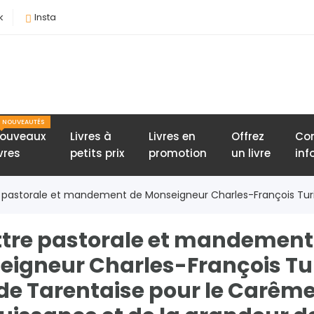
k
Insta
NOUVEAUTÉS
ouveaux
Livres à
Livres en
Offrez
Con
ivres
petits prix
promotion
un livre
inf
re pastorale et mandement de Monseigneur Charles-François Turi
ttre pastorale et mandement
igneur Charles-François Tu
e Tarentaise pour le Carême 