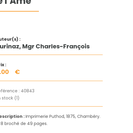
e l’Âme
uteur(s) :
urinaz, Mgr Charles-François
ix :
.00
€
éférence :
40843
 stock (1)
escription :
Imprimerie Puthod, 1875, Chambéry.
n 8 broché de 49 pages.