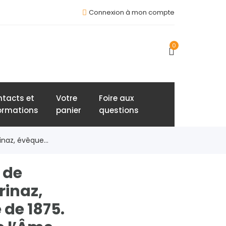
Connexion à mon compte
0
tacts et
Votre
Foire aux
ormations
panier
questions
naz, évêque...
 de
rinaz,
de 1875.