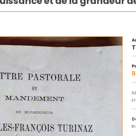
puissance et de la grandeur d
A
T
Pr
8
R
En
D
I