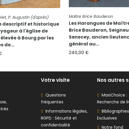
COMPLÈTE
FICHE COMPLÈTE
 Brice Bauderon
Rousselet, R. P. Pacifique
Harangues de Maître
Histoire et description d
 Bauderon, Seigneur de
l'église de Brou, élevée à
ey, ancien lieutenant
Bourg-en-Bresse, sous l
al au...
ordres de...
0 €
95,00 €
Votre visite
Nos autres s
Questions
MaxiChoice :
oie,
fréquentes
Recherche de li
strés
Informations légales,
Bibliographies
RGPD : Sécurité et
Exclusives
confidentialité
Notre fond