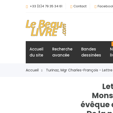
+33 (0)4 79 35 34 61
Contact
Faceboo
Accueil
Recherche
Bandes
N
du site
avancée
dessinées
l
Accueil
Turinaz, Mgr Charles-François - Lett
Le
Monse
évêque d