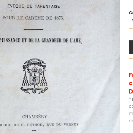
C
F
D
* 
c
m
mé