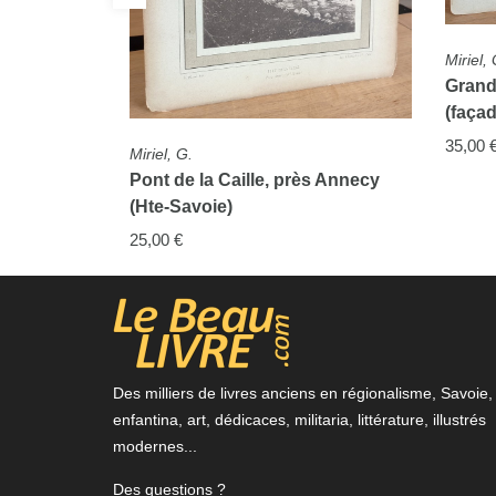
FICHE COMPLÈTE
FICH
Miriel, G.
Miriel
Grand cercle d'Aix-les-Bains
Chal
(façade du parc)
35,00
35,00 €
rès Annecy
Des milliers de livres anciens en régionalisme, Savoie,
enfantina, art, dédicaces, militaria, littérature, illustrés
modernes...
Des questions ?