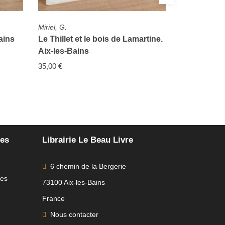
FICHE COMPLÈTE
FICHE COMP
Miriel, G.
Miriel, G.
martine.
Ferme sur la montagne de
Promenade
Mouxy. Aix-les-Bains
les-Bains
35,00 €
35,00 €
tes
Librairie Le Beau Livre
6 chemin de la Bergerie
res
73100 Aix-les-Bains
France
Nous contacter