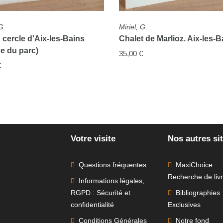
E COMPLÈTE
FICHE COMPLÈTE
, G.
Miriel, G.
et de Marlioz. Aix-les-Bains
Le Thillet et le bois de La
Aix-les-Bains
 €
35,00 €
Votre visite
Nos autres si
Questions fréquentes
MaxiChoice :
Recherche de liv
Informations légales,
RGPD : Sécurité et
Bibliographies
confidentialité
Exclusives
Conditions Générales
Notre fond