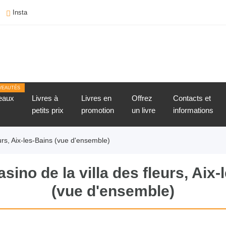
Insta
VEAUTÉS
eaux
Livres à
Livres en
Offrez
Contacts et
petits prix
promotion
un livre
informations
eurs, Aix-les-Bains (vue d'ensemble)
sino de la villa des fleurs, Aix-
(vue d'ensemble)