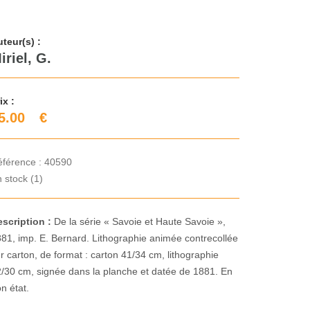
teur(s) :
iriel, G.
ix :
5.00
€
éférence :
40590
 stock (1)
escription :
De la série « Savoie et Haute Savoie »,
81, imp. E. Bernard. Lithographie animée contrecollée
r carton, de format : carton 41/34 cm, lithographie
/30 cm, signée dans la planche et datée de 1881. En
n état.