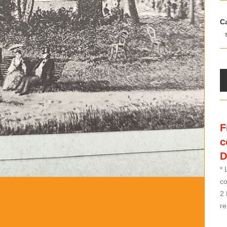
Ca
F
c
D
* 
co
2 
re