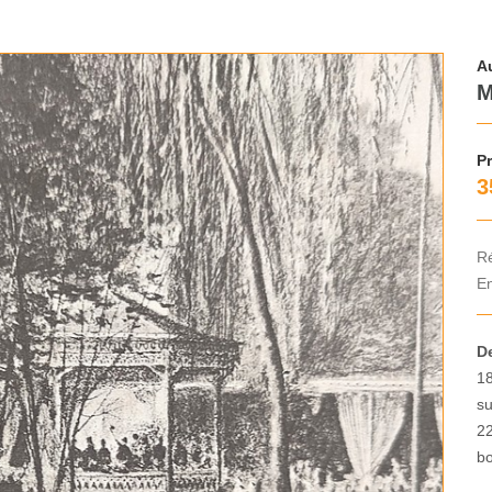
Au
M
Pr
3
R
En
D
18
su
22
bo